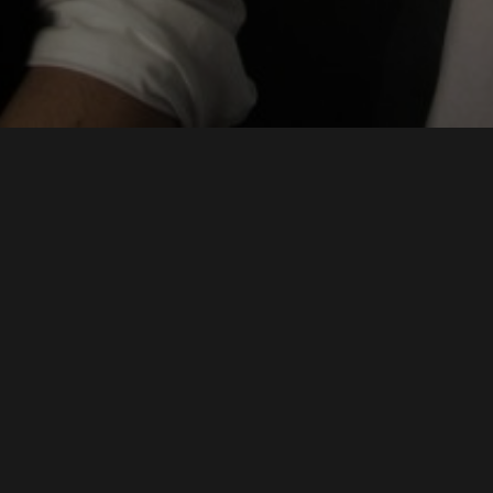
Website
Name, E-Mail-Adresse und Website in diesem Browser für
meinen nächsten Kommentar speichern.
MAX SYRBE SYMPOSIUM 2021 - STEINBEIS ARENA
MODERATOR
IMAGEFILM HOCHSCHULE DER MEDIEN WING
SPRECHER
SWR DAS IST SOWAS VON HEIMAT
MODERATOR DIGITALE NOMADEN
INSTITUT FÜR MODERATION
MODERATOR HDM
SPRICH:STUTTGART
CO-MODERATION
MEHR ALS SMALLTALK
CONMEDIA 2020
REDAKTION & MODERATION
MODERATION
HDM ABSOLVENTENFEIER 2020