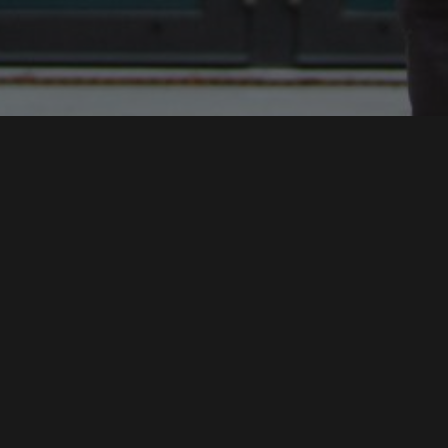
MAX SYRBE SYMPOSIUM 2021 - STEINBEIS ARENA
MODERATOR
IMAGEFILM HOCHSCHULE DER MEDIEN WING
SPRECHER
SWR DAS IST SOWAS VON HEIMAT
MODERATOR DIGITALE NOMADEN
INSTITUT FÜR MODERATION
MODERATOR HDM
SPRICH:STUTTGART
CO-MODERATION
MEHR ALS SMALLTALK
CONMEDIA 2020
REDAKTION & MODERATION
MODERATION
HDM ABSOLVENTENFEIER 2020