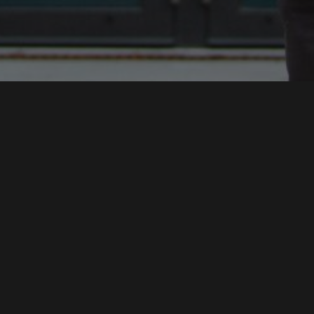
MAX SYRBE SYMPOSIUM 2021 - STEINBEIS ARENA
MODERATOR
IMAGEFILM HOCHSCHULE DER MEDIEN WING
SPRECHER
SWR DAS IST SOWAS VON HEIMAT
MODERATOR DIGITALE NOMADEN
INSTITUT FÜR MODERATION
MODERATOR HDM
SPRICH:STUTTGART
CO-MODERATION
MEHR ALS SMALLTALK
CONMEDIA 2020
REDAKTION & MODERATION
MODERATION
HDM ABSOLVENTENFEIER 2020