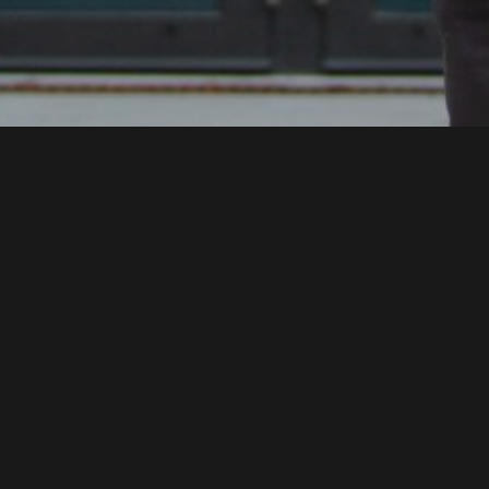
MAX SYRBE SYMPOSIUM 2021 - STEINBEIS ARENA
MODERATOR
IMAGEFILM HOCHSCHULE DER MEDIEN WING
SPRECHER
SWR DAS IST SOWAS VON HEIMAT
MODERATOR DIGITALE NOMADEN
INSTITUT FÜR MODERATION
MODERATOR HDM
SPRICH:STUTTGART
CO-MODERATION
MEHR ALS SMALLTALK
CONMEDIA 2020
REDAKTION & MODERATION
MODERATION
HDM ABSOLVENTENFEIER 2020