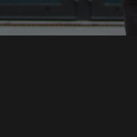
MAX SYRBE SYMPOSIUM 2021 - STEINBEIS ARENA
MODERATOR
IMAGEFILM HOCHSCHULE DER MEDIEN WING
SPRECHER
SWR DAS IST SOWAS VON HEIMAT
MODERATOR DIGITALE NOMADEN
INSTITUT FÜR MODERATION
MODERATOR HDM
SPRICH:STUTTGART
CO-MODERATION
MEHR ALS SMALLTALK
CONMEDIA 2020
REDAKTION & MODERATION
MODERATION
HDM ABSOLVENTENFEIER 2020