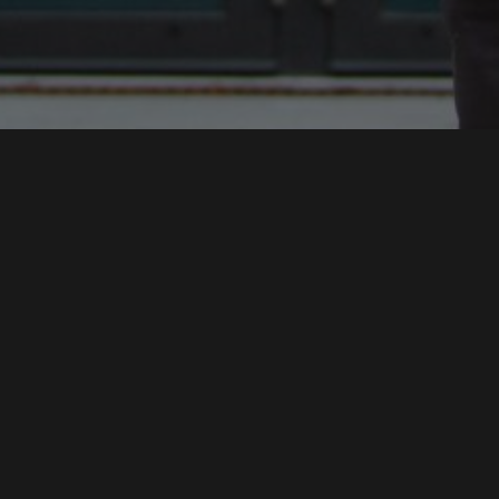
MAX SYRBE SYMPOSIUM 2021 - STEINBEIS ARENA
MODERATOR
IMAGEFILM HOCHSCHULE DER MEDIEN WING
SPRECHER
SWR DAS IST SOWAS VON HEIMAT
MODERATOR DIGITALE NOMADEN
INSTITUT FÜR MODERATION
MODERATOR HDM
SPRICH:STUTTGART
CO-MODERATION
MEHR ALS SMALLTALK
CONMEDIA 2020
REDAKTION & MODERATION
MODERATION
HDM ABSOLVENTENFEIER 2020