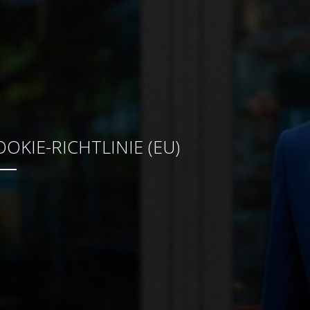
OKIE-RICHTLINIE (EU)