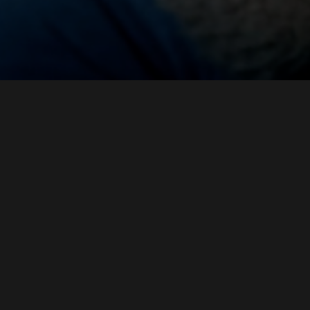
MAX SYRBE SYMPOSIUM 2021 - STEINBEIS ARENA
MODERATOR
IMAGEFILM HOCHSCHULE DER MEDIEN WING
SPRECHER
SWR DAS IST SOWAS VON HEIMAT
MODERATOR DIGITALE NOMADEN
INSTITUT FÜR MODERATION
MODERATOR HDM
SPRICH:STUTTGART
CO-MODERATION
MEHR ALS SMALLTALK
CONMEDIA 2020
REDAKTION & MODERATION
MODERATION
HDM ABSOLVENTENFEIER 2020