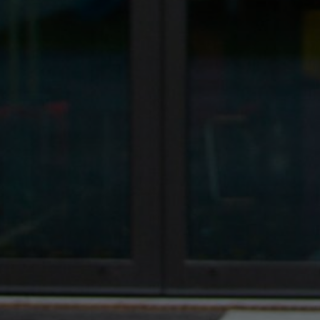
MAX SYRBE SYMPOSIUM 2021 - STEINBEIS
INSTITUT FÜR MODERATION
MODE
HDM ABSOLVENTENFEIER 2020
MODERATION
© 2026 ROBIN CHRISTOPH. REALIZED BY
SEHPUNKT