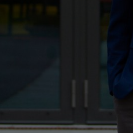
 ARENA
IMAGEFILM HOCHSCHULE DER MEDIEN WING
SWR DAS IST S
MODERATOR
SPRECHER
SPRICH:STUTTGART
MEHR ALS SMALLTALK
RATOR HDM
CO-MODERATION
REDAKTION & MODER
KOMMUNIKATION IST HALTUNGSSACHE
FRANZÖSISCHE FILMTAGE TÜBINGEN
MODERATION
#PRAYFOR
BIS ZUM MOND
DREHBUCH & REGIE
DREHBUCH & REGIE