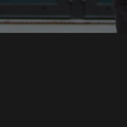
MAX SYRBE SYMPOSIUM 2021 - STEINBEIS ARENA
MODERATOR
IMAGEFILM HOCHSCHULE DER MEDIEN WING
SPRECHER
SWR DAS IST SOWAS VON HEIMAT
MODERATOR DIGITALE NOMADEN
INSTITUT FÜR MODERATION
MODERATOR HDM
SPRICH:STUTTGART
CO-MODERATION
MEHR ALS SMALLTALK
CONMEDIA 2020
REDAKTION & MODERATION
MODERATION
HDM ABSOLVENTENFEIER 2020